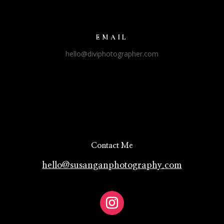
(255) 352-6258
EMAIL
hello@diviphotographer.com
Contact Me
hello@susanganphotography.com